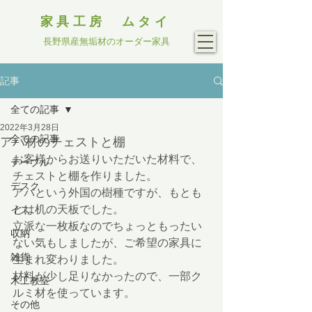
家具工房 ムタイ
長野県産無垢材のオーダー家具
記事
全ての記事
2022年3月28日
全ての記事
アパ材のチェストと棚
お客様からお送りいただいた材料で、
テーブル
チェストと棚を作りました。
デスク
アパという外国の樹種ですが、もとも
とは机の天板でした。
イス
立派な一枚板なのでちょっともったい
収納
ない気もしましたが、ご希望の家具に
雑貨
生まれ変わりました。
材料が少し足りなかったので、一部ク
木工教室
ルミ材を使っています。
その他