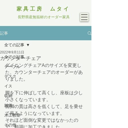
家具工房 ムタイ
長野県産無垢材のオーダー家具
記事
全ての記事
2022年9月11日
全ての記事
カウンターチェア
ダイニングチェアAのサイズを変更し
テーブル
た、カウンターチェアのオーダーがあ
デスク
りました。
イス
脚を下に伸ばして高くし、座板は少し
収納
小さくなっています。
雑貨
前脚の貫は高さを低くして、足を乗せ
て座るようになっています。
木工教室
それほど面倒な変更ではなかったの
その他
で、順調に加工できました。