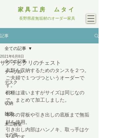
家具工房 ムタイ
長野県産無垢材のオーダー家具
記事
全ての記事
2021年6月8日
全ての記事
サクラとクリのチェスト
衣類を収納するためのタンスを２つ。
テーブル
ご夫婦で１つづつというオーダーで
デスク
す。
樹種は違いますがサイズは同じなの
イス
で、まとめて加工しました。
収納
雑貨
本体の背板や引き出しの底板まで無垢
材を使用。
木工教室
引き出し内部はハンノキ、取っ手はケ
その他
ヤキです。