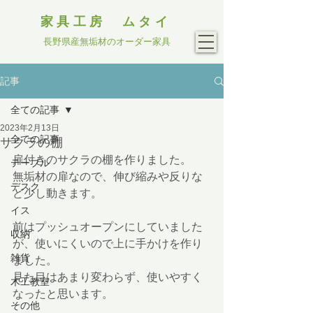
家具工房 ムタイ
長野県産無垢材のオーダー家具
記事
全ての記事
2023年2月13日
全ての記事
サクラの棚
扉付きのサクラの棚を作りました。
テーブル
無垢材の扉なので、伸び縮みや反りな
デスク
ど少し動きます。
イス
前はプッシュオープンにしていました
収納
が、使いにくいので上に手かけを作り
雑貨
ました。
見た目はあまり変わらず、使いやすく
木工教室
なったと思います。
その他