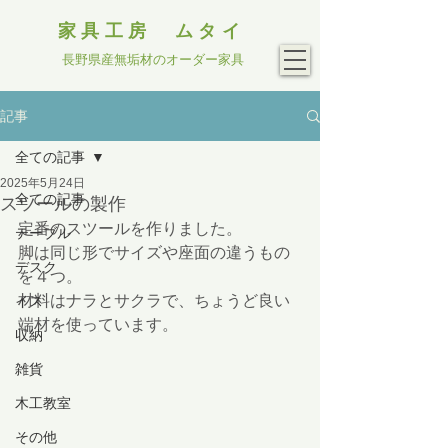
家具工房 ムタイ
長野県産無垢材のオーダー家具
記事
全ての記事
2025年5月24日
全ての記事
スツールの製作
定番のスツールを作りました。
テーブル
脚は同じ形でサイズや座面の違うもの
デスク
を４つ。
材料はナラとサクラで、ちょうど良い
イス
端材を使っています。
収納
雑貨
木工教室
その他