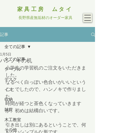
家具工房 ムタイ
長野県産無垢材のオーダー家具
記事
全ての記事
1月5日
全ての記事
ハンノキの机
小学生の学習机のご注文をいただきま
テーブル
した。
デスク
なるべく白っぽい色合いがいいという
ことでしたので、ハンノキで作りまし
イス
た。
収納
時間が経つと茶色くなっていきます
雑貨
が、初めは結構白いです。
木工教室
引き出しは別にあるということで、何
その他
もないシンプルな形です。