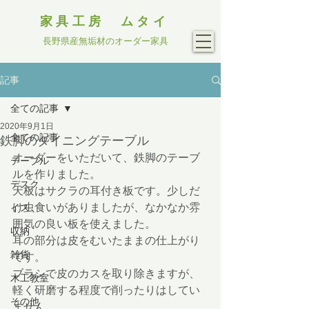
家具工房 ムタイ
長野県産無垢材のオーダー家具
記事
全ての記事
2020年9月1日
全ての記事
鉄脚のダイニングテーブル
オーダーをいただいて、鉄脚のテーブ
テーブル
ルを作りました。
デスク
天板はサクラの耳付き板です。少しだ
け虫食いがありましたが、なかなか雰
イス
囲気の良い板を使えました。
収納
耳の部分は皮をむいたままの仕上がり
雑貨
です。
ブラシで皮のカスを取り除きますが、
木工教室
軽く研磨する程度で削ったりはしてい
その他
ません。