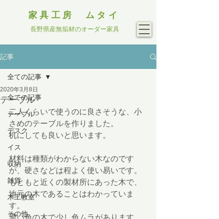
家具工房 ムタイ
長野県産無垢材のオーダー家具
記事
全ての記事
2020年3月8日
全ての記事
テーブル
二人くらいで使うのに良さそうな、小
テーブル
さめのテーブルを作りました。
デスク
机にしても良いと思います。
イス
材料は種類がわからない木なのです
収納
が、硬さなどは程よく使い易いです。
雑貨
もともと近くの製材所にあった木で、
地元の木であることはわかっていま
木工教室
す。
その他
濃い色の木で少し色ムラがあります。