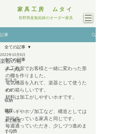
家具工房 ムタイ
長野県産無垢材のオーダー家具
記事
全ての記事
2022年10月6日
全ての記事
楽器の箱
木工教室でお客様と一緒に変わった形
テーブル
の棚を作りました。
デスク
電気機器を入れて、楽器として使うた
めの箱らしいです。
イス
材料は加工がしやすいホオです。
収納
雑貨
板ハギやホゾ加工など、構造としては
普段作っている家具と同じです。
木工教室
毎週通っていただき、少しづつ進めま
その他
した。