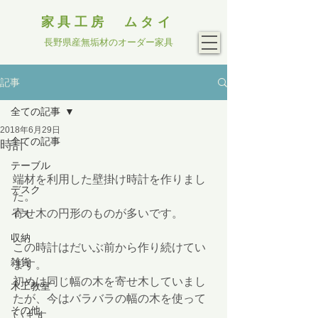
家具工房 ムタイ
長野県産無垢材のオーダー家具
記事
全ての記事
2018年6月29日
全ての記事
時計
テーブル
端材を利用した壁掛け時計を作りまし
デスク
た。
寄せ木の円形のものが多いです。
イス
収納
この時計はだいぶ前から作り続けてい
雑貨
ます。
初めは同じ幅の木を寄せ木していまし
木工教室
たが、今はバラバラの幅の木を使って
その他
います。