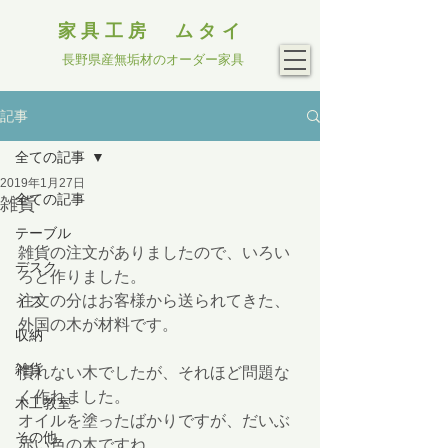
家具工房 ムタイ
長野県産無垢材のオーダー家具
記事
全ての記事
2019年1月27日
全ての記事
雑貨
テーブル
雑貨の注文がありましたので、いろい
デスク
ろと作りました。
注文の分はお客様から送られてきた、
イス
外国の木が材料です。
収納
雑貨
慣れない木でしたが、それほど問題な
く作れました。
木工教室
オイルを塗ったばかりですが、だいぶ
その他
赤い色の木ですね。