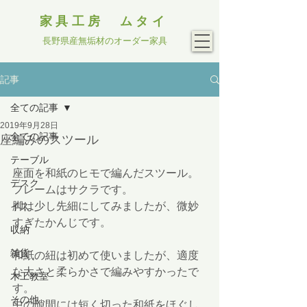
家具工房 ムタイ
長野県産無垢材のオーダー家具
記事
全ての記事
2019年9月28日
全ての記事
座編みのスツール
テーブル
座面を和紙のヒモで編んだスツール。
デスク
フレームはサクラです。
脚は少し先細にしてみましたが、微妙
イス
すぎたかんじです。
収納
雑貨
和紙の紐は初めて使いましたが、適度
な太さと柔らかさで編みやすかったで
木工教室
す。
その他
中の隙間には短く切った和紙をほぐし